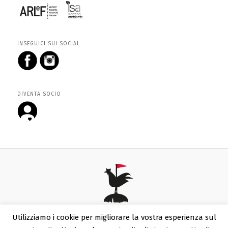
INSEGUICI SUI SOCIAL
DIVENTA SOCIO
Fieste da viarte
Utilizziamo i cookie per migliorare la vostra esperienza sul
© 2026 Tutti i diritti riservati. - P.Iva 00540930310