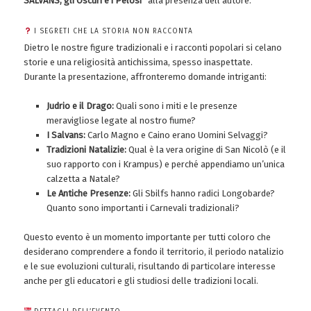
SALVANS, gli Oscuri e i Pelosi”
alla presenza dell’autore.
I SEGRETI CHE LA STORIA NON RACCONTA
Dietro le nostre figure tradizionali e i racconti popolari si celano
storie e una religiosità antichissima, spesso inaspettate.
Durante la presentazione, affronteremo domande intriganti:
Judrio e il Drago:
Quali sono i miti e le presenze
meravigliose legate al nostro fiume?
I Salvans:
Carlo Magno e Caino erano Uomini Selvaggi?
Tradizioni Natalizie:
Qual è la vera origine di San Nicolò (e il
suo rapporto con i Krampus) e perché appendiamo un’unica
calzetta a Natale?
Le Antiche Presenze:
Gli Sbilfs hanno radici Longobarde?
Quanto sono importanti i Carnevali tradizionali?
Questo evento è un momento importante per tutti coloro che
desiderano comprendere a fondo il territorio, il periodo natalizio
e le sue evoluzioni culturali, risultando di particolare interesse
anche per gli educatori e gli studiosi delle tradizioni locali.