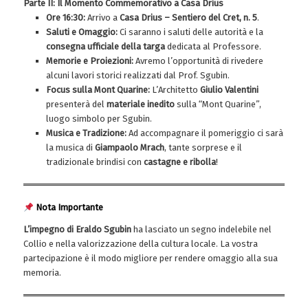
Parte II: Il Momento Commemorativo a Casa Drius
Ore 16:30:
Arrivo a
Casa Drius – Sentiero del Cret, n. 5
.
Saluti e Omaggio:
Ci saranno i saluti delle autorità e la
consegna ufficiale della targa
dedicata al Professore.
Memorie e Proiezioni:
Avremo l’opportunità di rivedere
alcuni lavori storici realizzati dal Prof. Sgubin.
Focus sulla Mont Quarine:
L’Architetto
Giulio Valentini
presenterà del
materiale inedito
sulla “Mont Quarine”,
luogo simbolo per Sgubin.
Musica e Tradizione:
Ad accompagnare il pomeriggio ci sarà
la musica di
Giampaolo Mrach
, tante sorprese e il
tradizionale brindisi con
castagne e ribolla
!
Nota Importante
L’impegno di Eraldo Sgubin
ha lasciato un segno indelebile nel
Collio e nella valorizzazione della cultura locale. La vostra
partecipazione è il modo migliore per rendere omaggio alla sua
memoria.