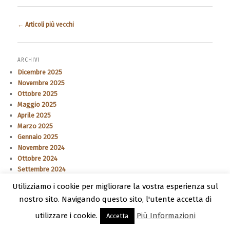
Navigazione articolo
←
Articoli più vecchi
ARCHIVI
Dicembre 2025
Novembre 2025
Ottobre 2025
Maggio 2025
Aprile 2025
Marzo 2025
Gennaio 2025
Novembre 2024
Ottobre 2024
Settembre 2024
Luglio 2024
Utilizziamo i cookie per migliorare la vostra esperienza sul
Maggio 2024
nostro sito. Navigando questo sito, l'utente accetta di
Marzo 2024
Dicembre 2023
utilizzare i cookie.
Più Informazioni
Accetta
Novembre 2023