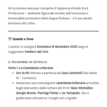
Un’occasione unica per riscoprire il legame profondo tra il
Professore – eminente figura del mondo dell’istruzione e
instancabile promotore della lingua friulana – e il suo amato
territorio del Collio.
Quando e Dove
L’evento si svolgerà
Domenica 16 Novembre 2025
lungo il
suggestivo
Sentiero del Cret
.
IL PROGRAMMA IN DETTAGLIO
Parte I: La Camminata Letteraria
Ore 14:00:
Ritrovo e partenza da
Casa Caciottoli
(Via Dante
16 – Cormons).
Inizieremo una coinvolgente
camminata letteraria
arricchita
dagli interventi e dalle letture del Prof.
Hans Kitzmüller
,
Giorgio Monte
,
Pierluigi Pintar
e
Lis Tarlupulis
, che ci
guideranno attraverso i luoghi cari a Sgubin.