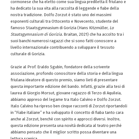
cormonese che ha eletto come sua lingua prediletta il friulano e
ha dedicato la sua vita alla raccolta di leggende e fiabe della
nostra tradizione. Dolfo Zorzut è stato uno dei massimi
esponenti culturali tra Ottocento e Novecento, studente del
famoso Staatsgymnasium di Gorizia (Hans Kitzmüller,
Lo
Staatsgymnasium di Gorizia.
Braitan, 2021) che ha accolto tra i
suoi banchi numerosi ragazzi che si sono fatti conoscere a
livello internazionale contribuendo a sviluppare il tessuto
culturale di Gorizia.
Grazie al Prof. Eraldo Sgubin, fondatore della scrivente
associazione, profondo conoscitore della storia e della lingua
friulana ideatore di questo premio, siamo lieti di presentare
questa importante edizione del bando. Infatti, grazie alla tesi di
laurea di Giorgio Morsut, giovane ragazzo di Terzo di Aquileia,
abbiamo appreso del legame tra Italo Calvino e Dolfo Zorzut.
Italo Calvino ha ripreso ben cinque racconti di Zorzut riportandoli
in “Fiabe italiane” e ha sviluppato il concetto di fiaba tanto cara
anche al Zorzut, benché con spirito e approcci diversi. Inoltre,
questa edizione presenta una novità dedicata al teatro perché
abbiamo pensato che il miglior scritto possa diventare una
lettura scenica.